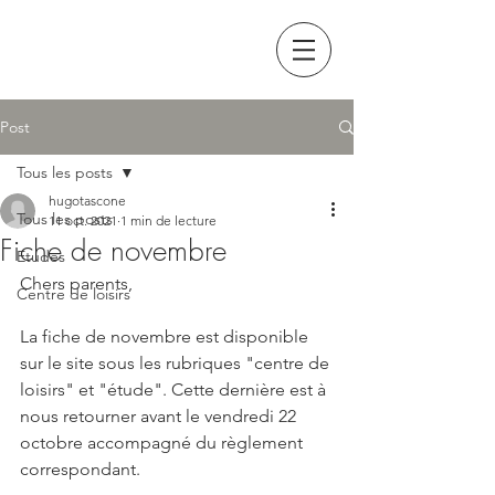
Post
Tous les posts
hugotascone
Tous les posts
11 oct. 2021
1 min de lecture
Fiche de novembre
Etudes
Chers parents,
Centre de loisirs
La fiche de novembre est disponible 
sur le site sous les rubriques "centre de 
loisirs" et "étude". Cette dernière est à 
nous retourner avant le vendredi 22 
octobre accompagné du règlement 
correspondant. 