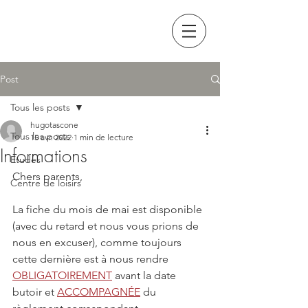
Post
Tous les posts
hugotascone
Tous les posts
15 avr. 2022
1 min de lecture
Informations
Etudes
Chers parents,
Centre de loisirs
La fiche du mois de mai est disponible 
(avec du retard et nous vous prions de 
nous en excuser), comme toujours 
cette dernière est à nous rendre 
OBLIGATOIREMENT
 avant la date 
butoir et 
ACCOMPAGNÉE
 du 