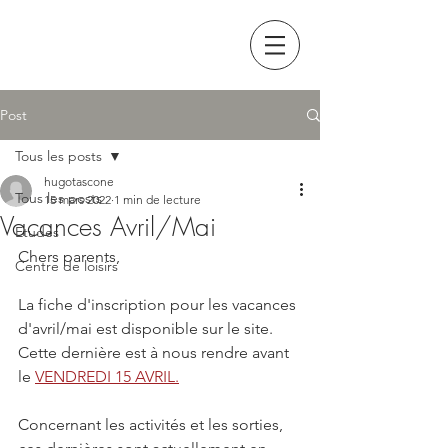
Post
Tous les posts
hugotascone
Tous les posts
15 mars 2022
1 min de lecture
Vacances Avril/Mai
Etudes
Chers parents, 
Centre de loisirs
La fiche d'inscription pour les vacances 
d'avril/mai est disponible sur le site. 
Cette dernière est à nous rendre avant 
le 
VENDREDI 15 AVRIL.
Concernant les activités et les sorties, 