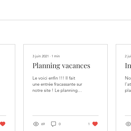
3 juin 2021
∙
1
min
2 ju
Planning vacances
I
Le voici enfin !!! Il fait
No
une entrée fracassante sur
l'a
notre site ! Le planning
pl
de cet été est disponible
ser
sous la rubrique Centre
jou
de...
de
ten
69
0
1