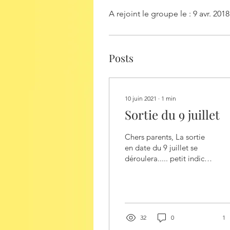
A rejoint le groupe le : 9 avr. 2018
Posts
10 juin 2021
∙
1
min
Sortie du 9 juillet
Chers parents, La sortie
en date du 9 juillet se
déroulera..... petit indice
sur la photo ci-dessus......
LE PARC DES FELINS
!!!...
32
0
1