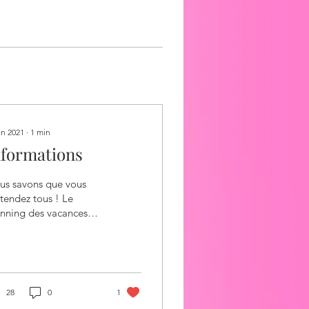
in 2021
∙
1
min
nformations
us savons que vous
ttendez tous ! Le
anning des vacances
a disponible dans la
rnée au plus tard
main matin ! Nous
ions...
28
0
1