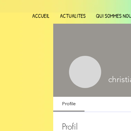
ACCUEIL
ACTUALITES
QUI SOMMES NOU
christ
Profile
Profil