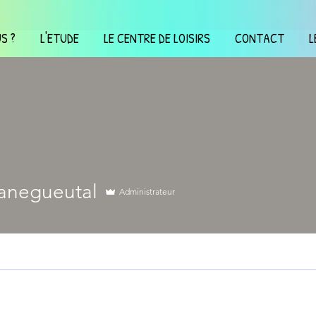
S ?
L'ETUDE
LE CENTRE DE LOISIRS
CONTACT
L
ianegueutal
Administrateur